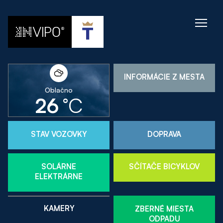
INFORMÁCIE Z MESTA
Oblačno
Polojasno
26
°C
29
°C
STAV VOZOVKY
DOPRAVA
SOLÁRNE
SČÍTAČE BICYKLOV
ELEKTRÁRNE
KAMERY
ZBERNÉ MIESTA
ODPADU